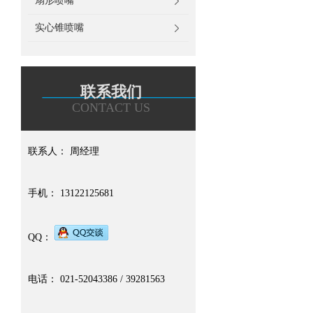
扇形喷嘴
实心锥喷嘴
联系我们
CONTACT US
联系人： 周经理
手机： 13122125681
QQ：
电话： 021-52043386 / 39281563