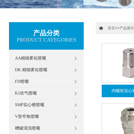
>>
首页
产品展示
产品分类
PRODUCT CATEGORIES
AA精细雾化喷嘴
DK 精细雾化喷嘴
FD喷嘴
内螺纹实心
K1吹气喷嘴
SMP实心锥喷嘴
V形窄角喷嘴
槽罐清洗喷嘴