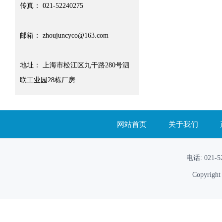
传真： 021-52240275
邮箱： zhoujuncyco@163.com
地址： 上海市松江区九干路280号泗
联工业园28栋厂房
网站首页
关于我们
电话: 021
Copyrig