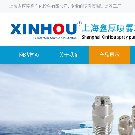
上海鑫厚喷雾净化设备有限公司, 专业的喷雾喷嘴过滤器工厂
网站首页
关于我们
产品展示