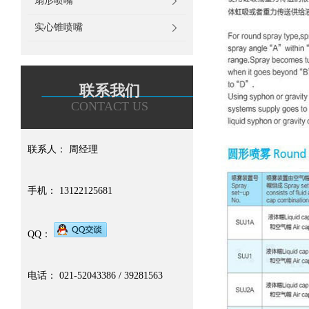
扇形喷嘴
实心锥喷嘴
联系我们
CONTACT US
联系人： 周经理
手机： 13122125681
QQ：
电话： 021-52043386 / 39281563