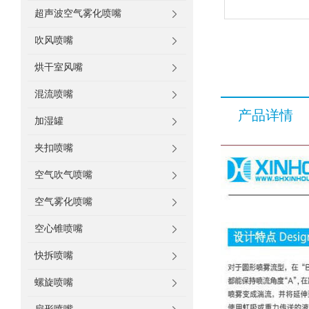
超声波空气雾化喷嘴
吹风喷嘴
烘干室风嘴
混流喷嘴
产品详情
加湿罐
夹扣喷嘴
空气吹气喷嘴
空气雾化喷嘴
空心锥喷嘴
快拆喷嘴
螺旋喷嘴