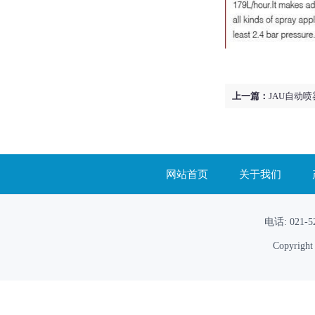
上一篇：
JAU自动
网站首页
关于我们
电话: 021
Copyrig