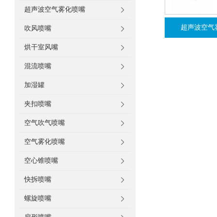
超声波空气雾化喷嘴
超声波空气
吹风喷嘴
烘干室风嘴
混流喷嘴
加湿罐
夹扣喷嘴
空气吹气喷嘴
空气雾化喷嘴
空心锥喷嘴
快拆喷嘴
螺旋喷嘴