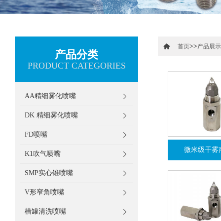
>>
首页
产品展示
产品分类
PRODUCT CATEGORIES
AA精细雾化喷嘴
DK 精细雾化喷嘴
FD喷嘴
微米级干雾
K1吹气喷嘴
SMP实心锥喷嘴
V形窄角喷嘴
槽罐清洗喷嘴