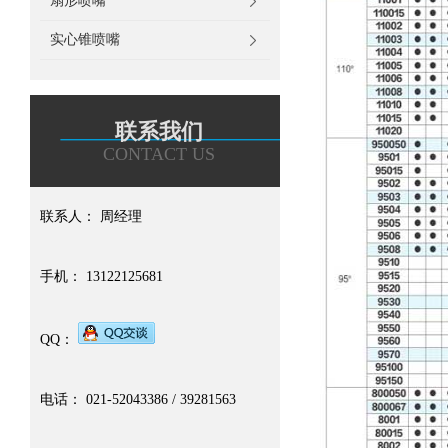
扇形喷嘴
实心锥喷嘴
联系我们
CONTACT US
联系人： 周经理
手机： 13122125681
QQ：
电话： 021-52043386 / 39281563