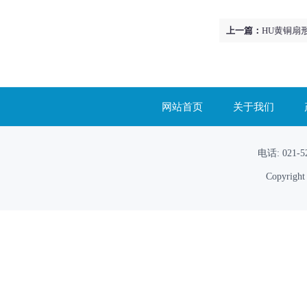
上一篇：
HU黄铜扇
网站首页
关于我们
电话: 021
Copyrig