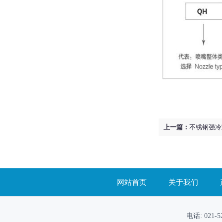
上一篇：
不锈钢强冷
网站首页
关于我们
电话: 021