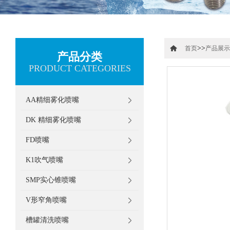
>>
首页
产品展示
产品分类
PRODUCT CATEGORIES
AA精细雾化喷嘴
DK 精细雾化喷嘴
FD喷嘴
K1吹气喷嘴
SMP实心锥喷嘴
V形窄角喷嘴
槽罐清洗喷嘴