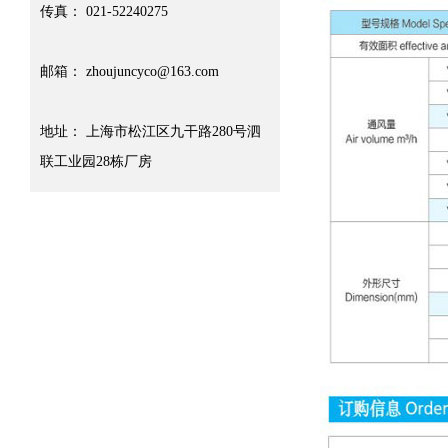
传真： 021-52240275
邮箱： zhoujuncyco@163.com
地址： 上海市松江区九干路280号泗
联工业园28栋厂房