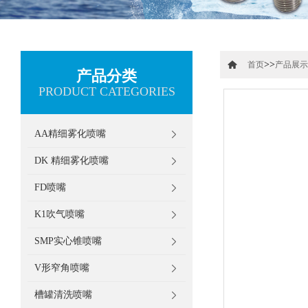
>>
首页
产品展示
产品分类
PRODUCT CATEGORIES
AA精细雾化喷嘴
DK 精细雾化喷嘴
FD喷嘴
K1吹气喷嘴
SMP实心锥喷嘴
V形窄角喷嘴
槽罐清洗喷嘴