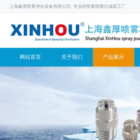
上海鑫厚喷雾净化设备有限公司, 专业的喷雾喷嘴过滤器工厂
网站首页
关于我们
产品展示