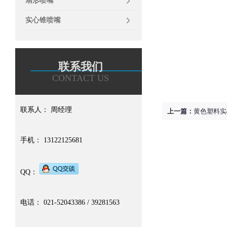
扇形喷嘴
实心锥喷嘴
联系我们
CONTACT US
联系人： 周经理
上一篇：
黄色塑料实
手机： 13122125681
QQ：
电话： 021-52043386 / 39281563