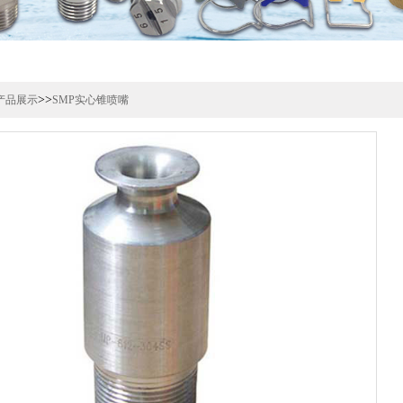
>>
产品展示
SMP实心锥喷嘴