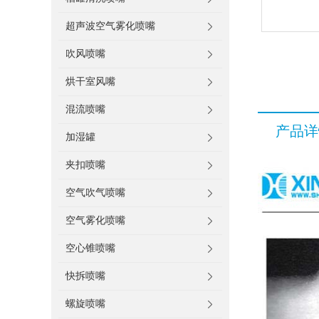
超声波空气雾化喷嘴
吹风喷嘴
烘干室风嘴
混流喷嘴
产品详
加湿罐
夹扣喷嘴
空气吹气喷嘴
空气雾化喷嘴
空心锥喷嘴
快拆喷嘴
螺旋喷嘴