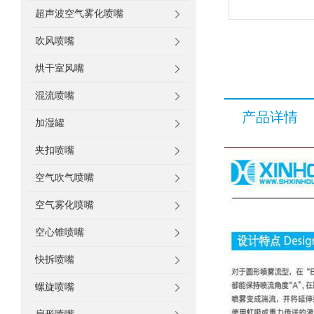
超声波空气雾化喷嘴
吹风喷嘴
烘干室风嘴
混流喷嘴
产品详情
加湿罐
夹扣喷嘴
空气吹气喷嘴
空气雾化喷嘴
空心锥喷嘴
快拆喷嘴
螺旋喷嘴