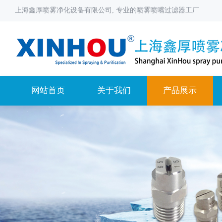
上海鑫厚喷雾净化设备有限公司, 专业的喷雾喷嘴过滤器工厂
网站首页
关于我们
产品展示