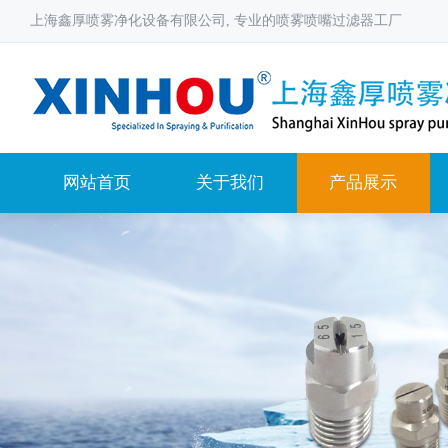
上海鑫厚喷雾净化设备有限公司, 专业的喷雾喷嘴过滤器工厂
网站首页
关于我们
产品展示