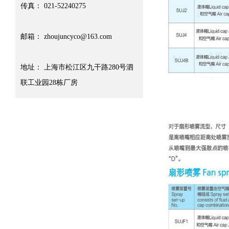
传真： 021-52240275
邮箱： zhoujuncyco@163.com
地址： 上海市松江区九干路280号泗
联工业园28栋厂房