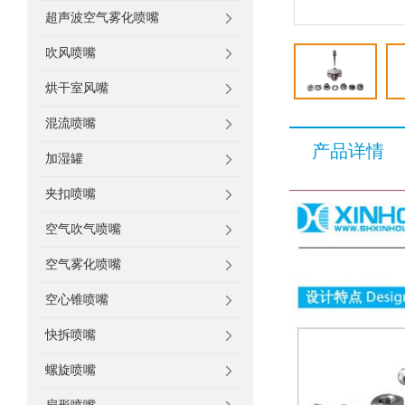
超声波空气雾化喷嘴
吹风喷嘴
烘干室风嘴
混流喷嘴
产品详情
加湿罐
夹扣喷嘴
空气吹气喷嘴
空气雾化喷嘴
空心锥喷嘴
快拆喷嘴
螺旋喷嘴