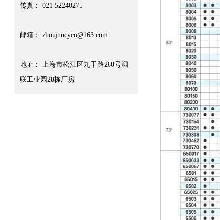
传真： 021-52240275
邮箱： zhoujuncyco@163.com
地址： 上海市松江区九干路280号泗
联工业园28栋厂房