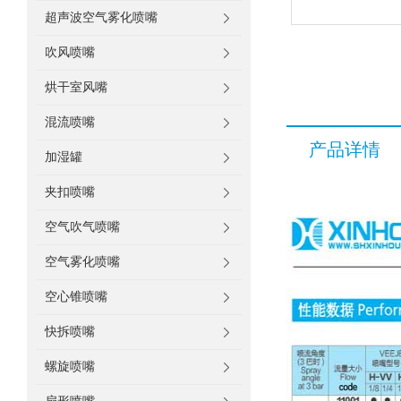
超声波空气雾化喷嘴
吹风喷嘴
烘干室风嘴
混流喷嘴
产品详情
加湿罐
夹扣喷嘴
空气吹气喷嘴
空气雾化喷嘴
空心锥喷嘴
快拆喷嘴
螺旋喷嘴