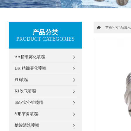
>>
首页
产品展示
产品分类
PRODUCT CATEGORIES
AA精细雾化喷嘴
DK 精细雾化喷嘴
FD喷嘴
K1吹气喷嘴
SMP实心锥喷嘴
V形窄角喷嘴
槽罐清洗喷嘴