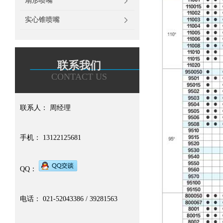
扇形喷嘴
实心锥喷嘴
联系我们
CONTACT US
联系人： 周经理
手机： 13122125681
QQ：
电话： 021-52043386 / 39281563