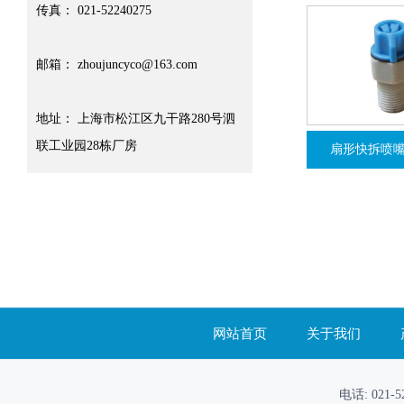
传真： 021-52240275
邮箱： zhoujuncyco@163.com
地址： 上海市松江区九干路280号泗
联工业园28栋厂房
扇形快拆喷
网站首页
关于我们
电话: 021