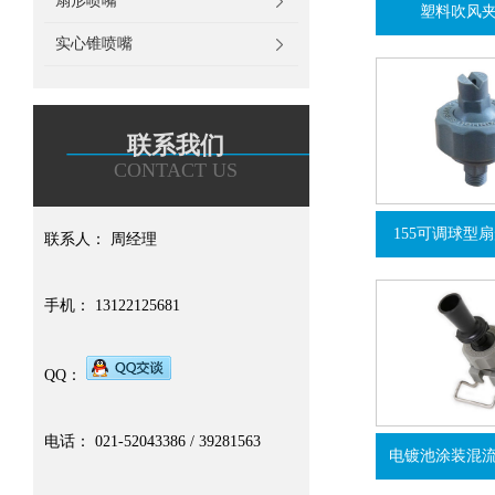
扇形喷嘴
塑料吹风
实心锥喷嘴
联系我们
CONTACT US
155可调球型
联系人： 周经理
手机： 13122125681
QQ：
电话： 021-52043386 / 39281563
电镀池涂装混