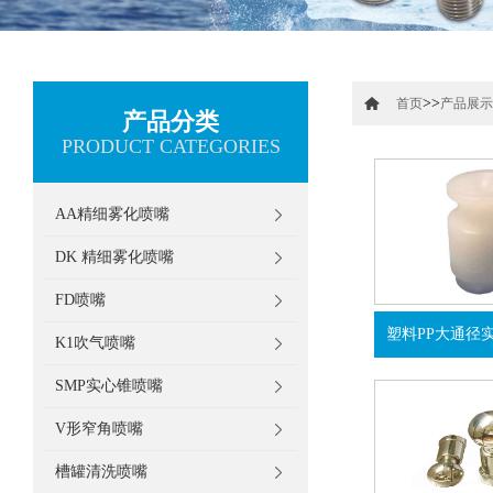
>>
首页
产品展示
产品分类
PRODUCT CATEGORIES
AA精细雾化喷嘴
DK 精细雾化喷嘴
FD喷嘴
塑料PP大通径
K1吹气喷嘴
SMP实心锥喷嘴
V形窄角喷嘴
槽罐清洗喷嘴