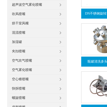
超声波空气雾化喷嘴
DN不锈钢旋
吹风喷嘴
烘干室风嘴
混流喷嘴
加湿罐
夹扣喷嘴
空气吹气喷嘴
瓶罐清洗多
空气雾化喷嘴
空心锥喷嘴
快拆喷嘴
螺旋喷嘴