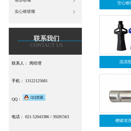
扇形喷嘴
空心锥
实心锥喷嘴
联系我们
CONTACT US
混流
联系人： 周经理
手机： 13122125681
QQ：
电话： 021-52043386 / 39281563
槽罐清